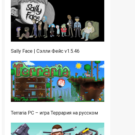
Sally Face | Сэлли Фейс v1.5.46
Terraria PC – игра Террария на русском