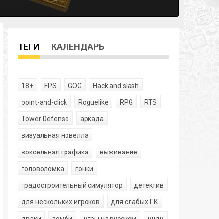
ТЕГИ
КАЛЕНДАРЬ
18+
FPS
GOG
Hack and slash
point-and-click
Roguelike
RPG
RTS
Tower Defense
аркада
визуальная новелла
воксельная графика
выживание
головоломка
гонки
градостроительный симулятор
детектив
для нескольких игроков
для слабых ПК
драки
зомби
игры на русском
инди