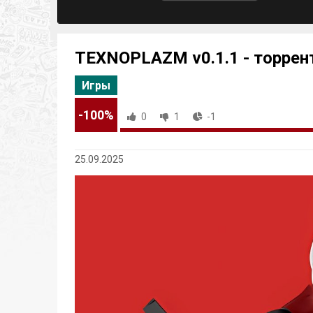
TEXNOPLAZM v0.1.1 - торрен
Игры
-100%
0
1
-1
25.09.2025