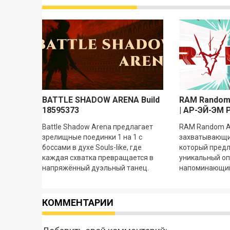
BATTLE SHADOW ARENA Build
RAM Random
18595373
| АР-ЭЙ-ЭМ
МЭЙХЭМ v1.0
Battle Shadow Arena предлагает
RAM Random A
зрелищные поединки 1 на 1 с
захватывающий
боссами в духе Souls-like, где
который предл
каждая схватка превращается в
уникальный оп
напряжённый дуэльный танец.
напоминающий 
Здесь нет места случайностям: вы
Nuclear Throne
сами создаёте
изюминкой. Иг
КОММЕНТАРИИ