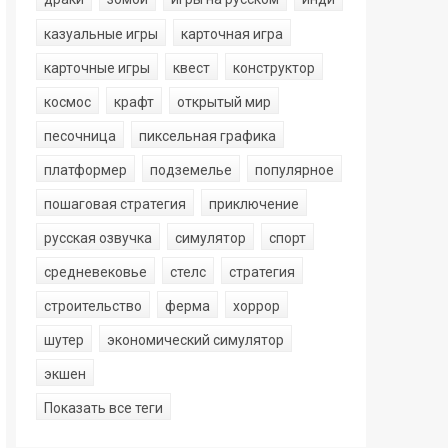
казуальные игры
карточная игра
карточные игры
квест
конструктор
космос
крафт
открытый мир
песочница
пиксельная графика
платформер
подземелье
популярное
пошаговая стратегия
приключение
русская озвучка
симулятор
спорт
средневековье
стелс
стратегия
строительство
ферма
хоррор
шутер
экономический симулятор
экшен
Показать все теги