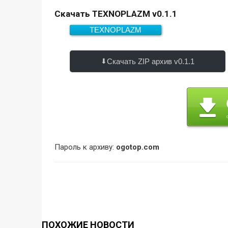
Скачать TEXNOPLAZM v0.1.1
TEXNOPLAZM
464.1 Мб
Скачать
Скачать ZIP архив v0.1.1
Пароль к архиву:
ogotop.com
ПОХОЖИЕ НОВОСТИ