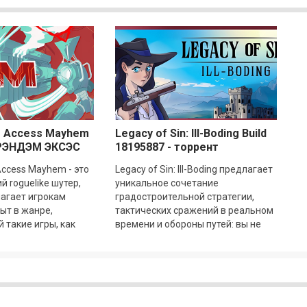
 Access Mayhem
Legacy of Sin: Ill-Boding Build
 РЭНДЭМ ЭКСЭС
18195887 - торрент
.4
ccess Mayhem - это
Legacy of Sin: Ill-Boding предлагает
 roguelike шутер,
уникальное сочетание
агает игрокам
градостроительной стратегии,
ыт в жанре,
тактических сражений в реальном
такие игры, как
времени и обороны путей: вы не
, но с собственной
только руководите
ра ставит
строительством и развитием