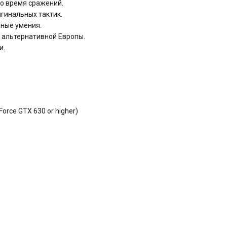
о время сражений.
гинальных тактик.
вные умения.
ж альтернативной Европы.
и.
orce GTX 630 or higher)