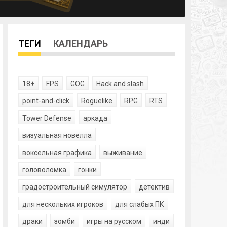
ТЕГИ
КАЛЕНДАРЬ
18+
FPS
GOG
Hack and slash
point-and-click
Roguelike
RPG
RTS
Tower Defense
аркада
визуальная новелла
воксельная графика
выживание
головоломка
гонки
градостроительный симулятор
детектив
для нескольких игроков
для слабых ПК
драки
зомби
игры на русском
инди