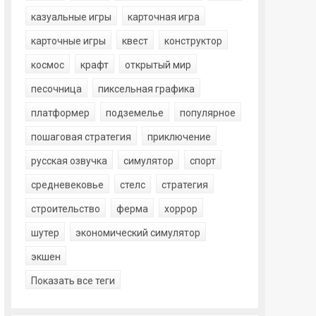
казуальные игры
карточная игра
карточные игры
квест
конструктор
космос
крафт
открытый мир
песочница
пиксельная графика
платформер
подземелье
популярное
пошаговая стратегия
приключение
русская озвучка
симулятор
спорт
средневековье
стелс
стратегия
строительство
ферма
хоррор
шутер
экономический симулятор
экшен
Показать все теги