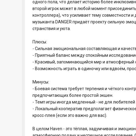
одного пола, что делает историю более инклюзивн
второй игрок может в любой момент присоединить
контроллера), что усиливает тему совместности 
музыканта DANGER придаёт проекту сильную эмоц
странствия и уюта.
Плюсы:
- Сильная эмоциональная составляющая и качест
- Приятный баланс между спокойным исследовани
- Красивый, запоминающийся мир и атмосферный 
- Возможность играть в одиночку или вдвоём, про
Минусы:
- Боевая система требует терпения и чёткого конт
предпочитающих более простой экшен.
- Темп игры иногда медленный - не для любителей
- Локальный кооператив предполагает физическое 
кросс‑плея (если это важно для вас).
В целом Haven - это тёплая, задумчивая и эмоцион
атмосферную подачу и неспешное исследование. О