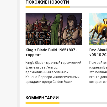
ПОХОЖИЕ НОВОСТИ
King's Blade Build 19651807 -
Bee Simul
торрент
v08.10.20
King's Blade - мрачный героический
Поиграйте 
фэнтези beat 'em up,
издании Bee
вдохновлённый вселенной
это полная
Конана-Варвара и классическими
игры с доп
аркадами вроде Golden Axe и
которая со
Streets of Rage. Вы берёте под
исследова
контроль отряд
экшен в я
КОММЕНТАРИИ