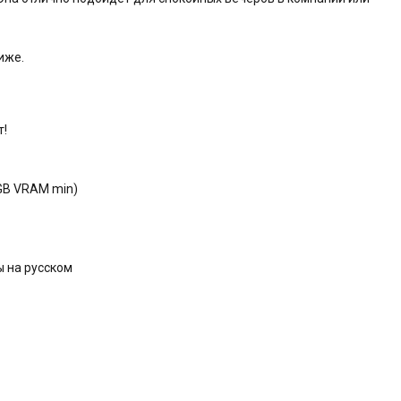
иже.
т!
1GB VRAM min)
ы на русском