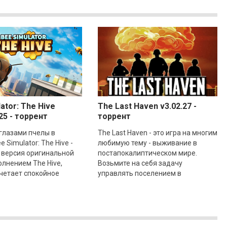
ator: The Hive
The Last Haven v3.02.27 -
25 - торрент
торрент
глазами пчелы в
The Last Haven - это игра на многим
 Simulator: The Hive -
любимую тему - выживание в
 версия оригинальной
постапокалиптическом мире.
олнением The Hive,
Возьмите на себя задачу
четает спокойное
управлять поселением в
ние и динамичный
разрушенном, после ядерной
рком весеннем
войны, мире. Ваша задача