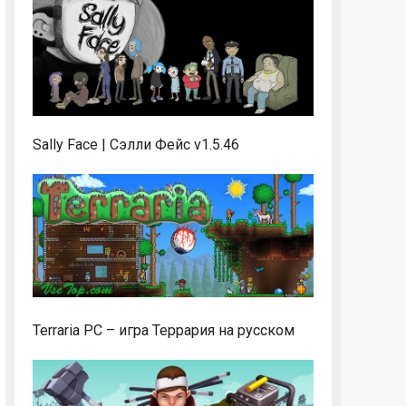
Sally Face | Сэлли Фейс v1.5.46
Terraria PC – игра Террария на русском