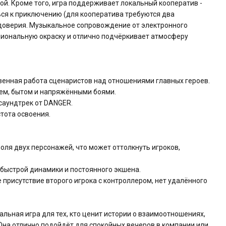
ой. Кроме того, игра поддерживает локальный кооператив -
ся к приключению (для кооператива требуются два
и доверия. Музыкальное сопровождение от электронного
иональную окраску и отлично подчёркивает атмосферу
венная работа сценаристов над отношениями главных героев.
ем, бытом и напряжёнными боями.
саундтрек от DANGER.
стота освоения.
роля двух персонажей, что может оттолкнуть игроков,
 быстрой динамики и постоянного экшена.
присутствие второго игрока с контроллером, нет удалённого
альная игра для тех, кто ценит истории о взаимоотношениях,
на отлично подойдёт для спокойных вечеров в компании или