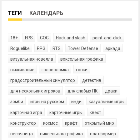
ТЕГИ
КАЛЕНДАРЬ
18+
FPS
GOG
Hack and slash
point-and-click
Roguelike
RPG
RTS
Tower Defense
аркада
визуальная новелла
воксельная графика
выживание
головоломка
гонки
градостроительный симулятор
детектив
для нескольких игроков
для слабых ПК
драки
зомби
игры на русском
инди
казуальные игры
карточная игра
карточные игры
квест
конструктор
космос
крафт
открытый мир
песочница
пиксельная графика
платформер