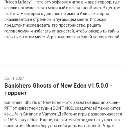
"Alice's Lullaby" — это атмосферная игра в жанре хоррор, где
игроки погружаются в мрачный и загадочный мир. В центре
сюжета — история о девочке по имени Алиса, которая
оказывается в странном и пугающем месте. Игрокам
предстоит исследовать это пространство, решать
головоломки и избегать опасностей, чтобы раскрыть тайны,
скрытые в этом мире. Игра выделяется своей напряженной
26.11.2024
Banishers Ghosts of New Eden v1.5.0.0 -
торрент
Banishers: Ghosts of New Eden — это захватывающая экшен-
РПГ от известной студии DON’T NOD, создателей таких хитов,
как Life is Strange и Vampyr. Действие игры разворачивается
в 1695 году в Нью-Идене, где жители страдают от ужасного
проклятия. Игроки берут на себя роль изгнателей, Реда и