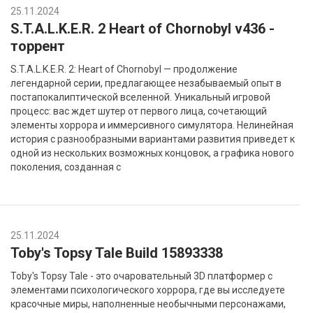
25.11.2024
S.T.A.L.K.E.R. 2 Heart of Chornobyl v436 -
торрент
S.T.A.L.K.E.R. 2: Heart of Chornobyl — продолжение
легендарной серии, предлагающее незабываемый опыт в
постапокалиптической вселенной. Уникальный игровой
процесс: вас ждет шутер от первого лица, сочетающий
элементы хоррора и иммерсивного симулятора. Нелинейная
история с разнообразными вариантами развития приведет к
одной из нескольких возможных концовок, а графика нового
поколения, созданная с
25.11.2024
Toby's Topsy Tale Build 15893338
Toby's Topsy Tale - это очаровательный 3D платформер с
элементами психологического хоррора, где вы исследуете
красочные миры, наполненные необычными персонажами,