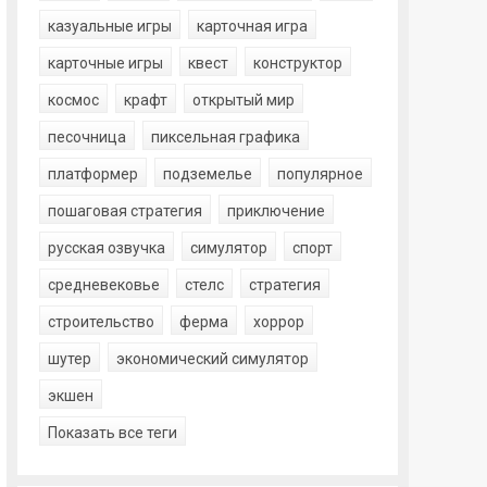
казуальные игры
карточная игра
карточные игры
квест
конструктор
космос
крафт
открытый мир
песочница
пиксельная графика
платформер
подземелье
популярное
пошаговая стратегия
приключение
русская озвучка
симулятор
спорт
средневековье
стелс
стратегия
строительство
ферма
хоррор
шутер
экономический симулятор
экшен
Показать все теги