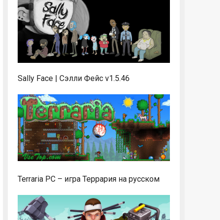
Sally Face | Сэлли Фейс v1.5.46
Terraria PC – игра Террария на русском