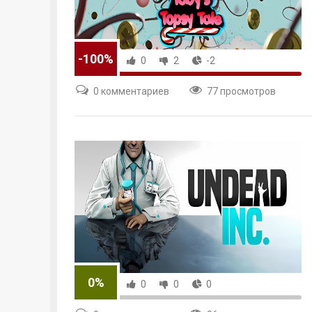
-100%
0
2
-2
0 комментариев
77 просмотров
0%
0
0
0