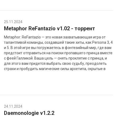
25.11.2024
Metaphor ReFantazio v1.02 - торрент
Metaphor: ReFantazio — это новая захватывающая игра от
талантливой команды, создавшей такие хиты, как Persona 3, 4
и 5. В этой игре вы погружаетесь в фэнтезийный мир, где вам
предстоит отправиться на поиски пропавшего принца вместе
с феей Галликой. Ваша цель — снять проклятие с принца, и
для этого вам придется выбрать свою судьбу, преодолеть
страхи и пробудить магические силы архетипа, скрытые в
24.11.2024
Daemonologie v1.2.2