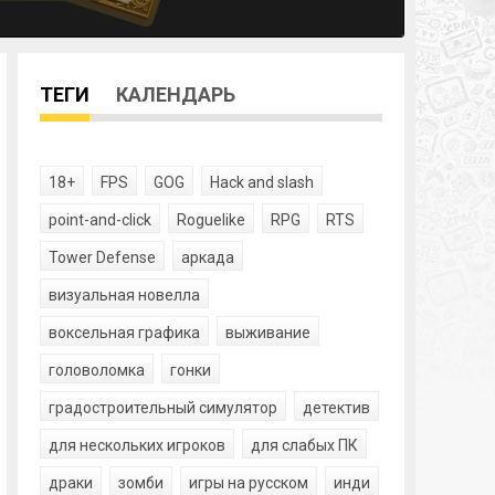
ТЕГИ
КАЛЕНДАРЬ
18+
FPS
GOG
Hack and slash
point-and-click
Roguelike
RPG
RTS
Tower Defense
аркада
визуальная новелла
воксельная графика
выживание
головоломка
гонки
градостроительный симулятор
детектив
для нескольких игроков
для слабых ПК
драки
зомби
игры на русском
инди