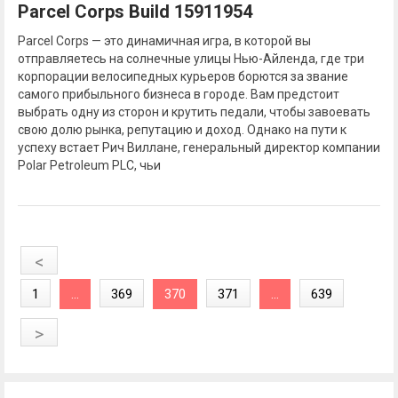
Parcel Corps Build 15911954
Parcel Corps — это динамичная игра, в которой вы
отправляетесь на солнечные улицы Нью-Айленда, где три
корпорации велосипедных курьеров борются за звание
самого прибыльного бизнеса в городе. Вам предстоит
выбрать одну из сторон и крутить педали, чтобы завоевать
свою долю рынка, репутацию и доход. Однако на пути к
успеху встает Рич Виллане, генеральный директор компании
Polar Petroleum PLC, чьи
<
1
...
369
370
371
...
639
>