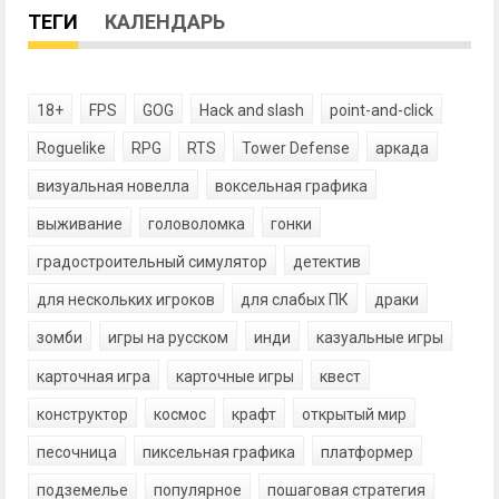
ТЕГИ
КАЛЕНДАРЬ
18+
FPS
GOG
Hack and slash
point-and-click
Roguelike
RPG
RTS
Tower Defense
аркада
визуальная новелла
воксельная графика
выживание
головоломка
гонки
градостроительный симулятор
детектив
для нескольких игроков
для слабых ПК
драки
зомби
игры на русском
инди
казуальные игры
карточная игра
карточные игры
квест
конструктор
космос
крафт
открытый мир
песочница
пиксельная графика
платформер
подземелье
популярное
пошаговая стратегия