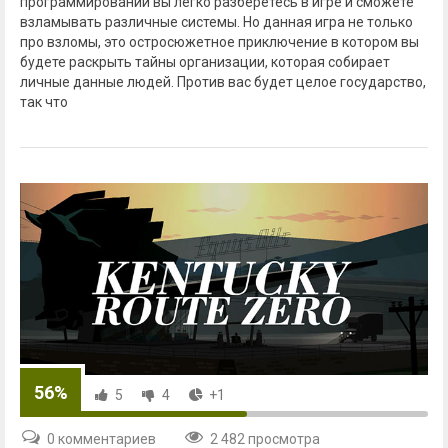
программировании вы легко разберетесь в игре и сможете
взламывать различные системы. Но данная игра не только
про взломы, это остросюжетное приключение в котором вы
будете раскрыть тайны организации, которая собирает
личные данные людей. Против вас будет целое государство,
так что
56%
5
4
+1
0 комментариев
2 482 просмотра