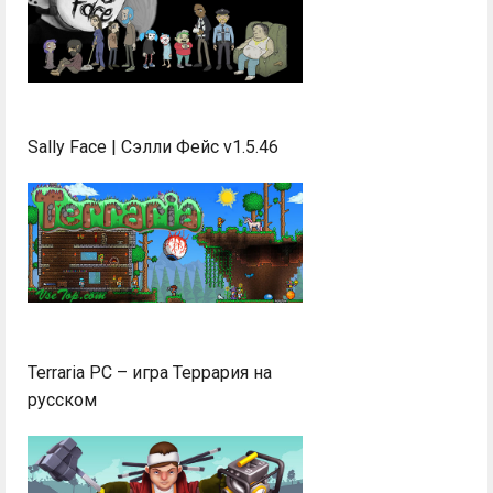
Sally Face | Сэлли Фейс v1.5.46
Terraria PC – игра Террария на
русском