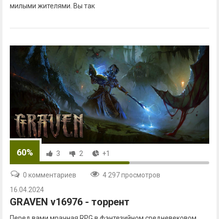
милыми жителями. Вы так
60%
3
2
+1
0 комментариев
4 297 просмотров
16.04.2024
GRAVEN v16976 - торрент
Перед вами мрачная RPG в фэнтезийном средневековом