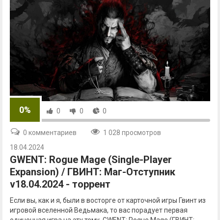
0%
0
0
0
0 комментариев
1 028 просмотров
18.04.2024
GWENT: Rogue Mage (Single-Player
Expansion) / ГВИНТ: Маг-Отступник
v18.04.2024 - торрент
Если вы, как и я, были в восторге от карточной игры Гвинт из
игровой вселенной Ведьмака, то вас порадует первая
одиночная игра на эту тему. GWENT: Rogue Mage (ГВИНТ: