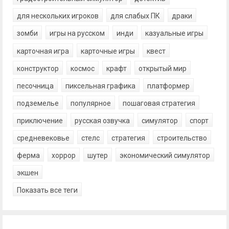
для нескольких игроков
для слабых ПК
драки
зомби
игры на русском
инди
казуальные игры
карточная игра
карточные игры
квест
конструктор
космос
крафт
открытый мир
песочница
пиксельная графика
платформер
подземелье
популярное
пошаговая стратегия
приключение
русская озвучка
симулятор
спорт
средневековье
стелс
стратегия
строительство
ферма
хоррор
шутер
экономический симулятор
экшен
Показать все теги