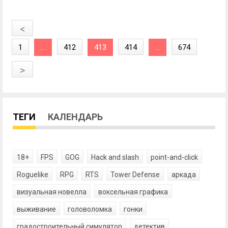
<
1
...
412
413
414
...
674
>
ТЕГИ
КАЛЕНДАРЬ
18+
FPS
GOG
Hack and slash
point-and-click
Roguelike
RPG
RTS
Tower Defense
аркада
визуальная новелла
воксельная графика
выживание
головоломка
гонки
градостроительный симулятор
детектив