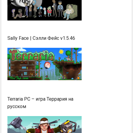
Sally Face | Сэлли Фейс v1.5.46
Terraria PC – игра Террария на
русском