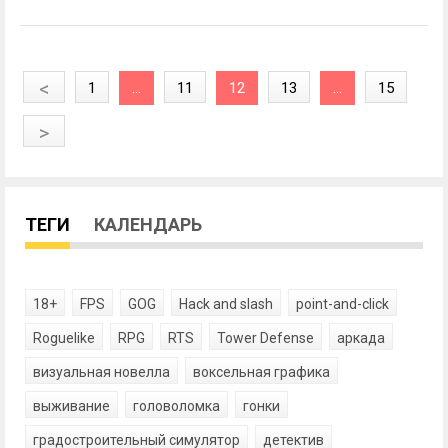
<
1
...
11
12
13
...
15
>
ТЕГИ
КАЛЕНДАРЬ
18+
FPS
GOG
Hack and slash
point-and-click
Roguelike
RPG
RTS
Tower Defense
аркада
визуальная новелла
воксельная графика
выживание
головоломка
гонки
градостроительный симулятор
детектив