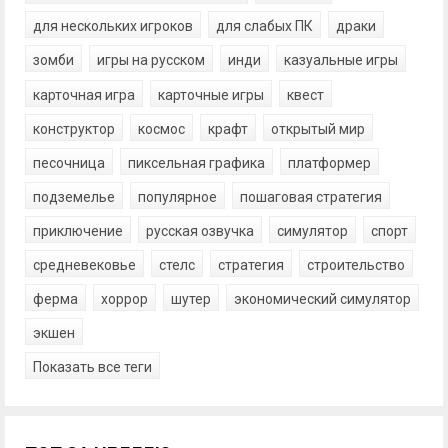
для нескольких игроков
для слабых ПК
драки
зомби
игры на русском
инди
казуальные игры
карточная игра
карточные игры
квест
конструктор
космос
крафт
открытый мир
песочница
пиксельная графика
платформер
подземелье
популярное
пошаговая стратегия
приключение
русская озвучка
симулятор
спорт
средневековье
стелс
стратегия
строительство
ферма
хоррор
шутер
экономический симулятор
экшен
Показать все теги