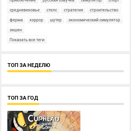
приключение
русская озвучка
симулятор
спорт
средневековье
стелс
стратегия
строительство
ферма
хоррор
шутер
экономический симулятор
экшен
Показать все теги
ТОП ЗА НЕДЕЛЮ
ТОП ЗА ГОД