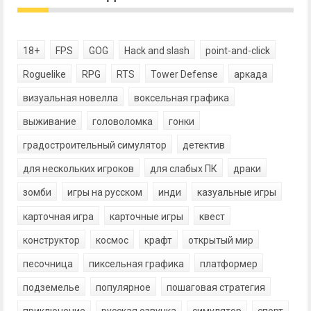
18+
FPS
GOG
Hack and slash
point-and-click
Roguelike
RPG
RTS
Tower Defense
аркада
визуальная новелла
воксельная графика
выживание
головоломка
гонки
градостроительный симулятор
детектив
для нескольких игроков
для слабых ПК
драки
зомби
игры на русском
инди
казуальные игры
карточная игра
карточные игры
квест
конструктор
космос
крафт
открытый мир
песочница
пиксельная графика
платформер
подземелье
популярное
пошаговая стратегия