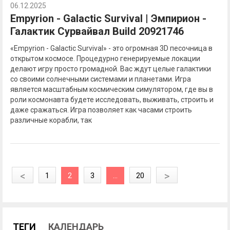
06.12.2025
Empyrion - Galactic Survival | Эмпирион -
Галактик Сурвайвал Build 20921746
«Empyrion - Galactic Survival» - это огромная 3D песочница в
открытом космосе. Процедурно генерируемые локации
делают игру просто громадной. Вас ждут целые галактики
со своими солнечными системами и планетами. Игра
является масштабным космическим симулятором, где вы в
роли космонавта будете исследовать, выживать, строить и
даже сражаться. Игра позволяет как часами строить
различные корабли, так
<
>
1
2
3
...
20
ТЕГИ
КАЛЕНДАРЬ