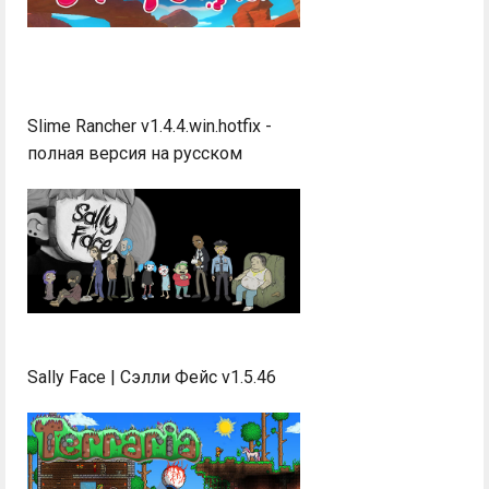
Slime Rancher v1.4.4.win.hotfix -
полная версия на русском
Sally Face | Сэлли Фейс v1.5.46