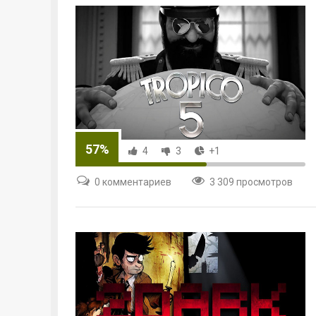
57%
4
3
+1
0 комментариев
3 309 просмотров