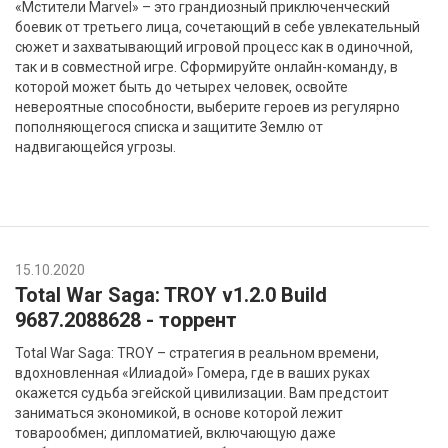
«Мстители Marvel» – это грандиозный приключенческий
боевик от третьего лица, сочетающий в себе увлекательный
сюжет и захватывающий игровой процесс как в одиночной,
так и в совместной игре. Сформируйте онлайн-команду, в
которой может быть до четырех человек, освойте
невероятные способности, выберите героев из регулярно
пополняющегося списка и защитите Землю от
надвигающейся угрозы.
15.10.2020
Total War Saga: TROY v1.2.0 Build
9687.2088628 - торрент
Total War Saga: TROY – стратегия в реальном времени,
вдохновленная «Илиадой» Гомера, где в ваших руках
окажется судьба эгейской цивилизации. Вам предстоит
заниматься экономикой, в основе которой лежит
товарообмен; дипломатией, включающую даже