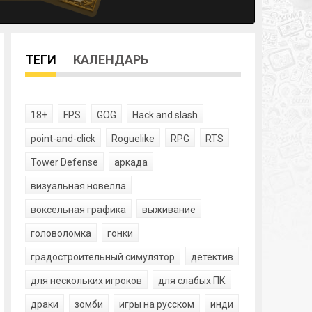
ТЕГИ
КАЛЕНДАРЬ
18+
FPS
GOG
Hack and slash
point-and-click
Roguelike
RPG
RTS
Tower Defense
аркада
визуальная новелла
воксельная графика
выживание
головоломка
гонки
градостроительный симулятор
детектив
для нескольких игроков
для слабых ПК
драки
зомби
игры на русском
инди