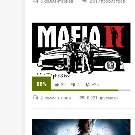
0 комментариев
2 917 просмотров
88%
29
4
+25
2 комментария
8 921 просмотр