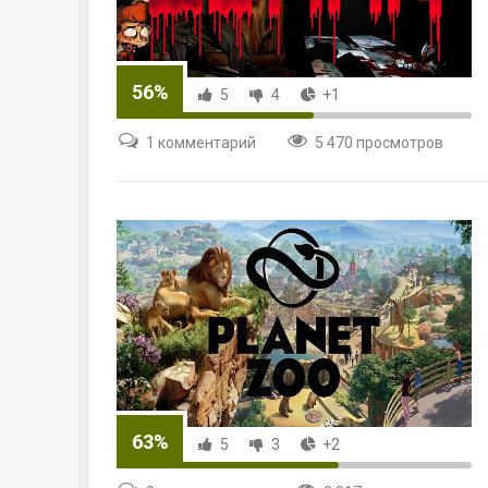
56%
5
4
+1
1 комментарий
5 470 просмотров
63%
5
3
+2