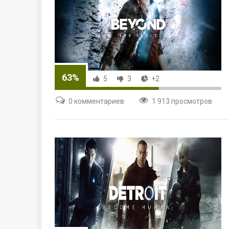
63%
5
3
+2
0 комментариев
1 913 просмотров