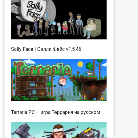
Sally Face | Сэлли Фейс v1.5.46
Terraria PC – игра Террария на русском