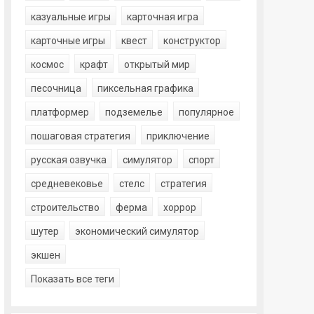
казуальные игры
карточная игра
карточные игры
квест
конструктор
космос
крафт
открытый мир
песочница
пиксельная графика
платформер
подземелье
популярное
пошаговая стратегия
приключение
русская озвучка
симулятор
спорт
средневековье
стелс
стратегия
строительство
ферма
хоррор
шутер
экономический симулятор
экшен
Показать все теги