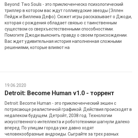
Beyond: Two Souls - это приключенческо психологический
триллер в котором вас ждут голливудские звезды (Эллен
Пейдж и Виллема Дефо). Сюжет игры рассказывает о Джоди,
которая с рождения обладает связью с таинственным
существом со сверхъестественными способностями.
Помогите Джоди выяснить правду о своем происхождении.
Вас ждет удивительная история наполненная сложными
решениями, которые влияют на
19.06.2020
Detroit: Become Human v1.0 - торрент
Detroit: Become Human - это приключенческий экшен с
потрясающе реалистичной графикой. Действия происходят в
недалеком будущем. Детройт, 2038 год. Технологии
искусственного интеллекта и робототехники шагнули далеко
вперед. По улицам города уже давно ходят
человекообразные андроиды. Сыграйте за трех разных