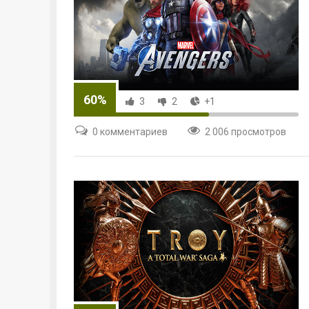
60%
3
2
+1
0 комментариев
2 006 просмотров