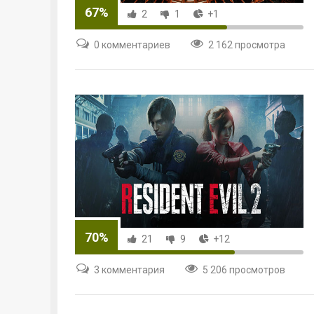
67%
2
1
+1
0 комментариев
2 162 просмотра
70%
21
9
+12
3 комментария
5 206 просмотров