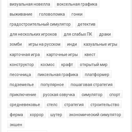
визуальная новелла
воксельная графика
выживание
головоломка
гонки
градостроительный симулятор
детектив
для нескольких игроков
для слабых ПК
драки
зомби
игры на русском
инди
казуальные игры
карточная игра
карточные игры
квест
конструктор
космос
крафт
открытый мир
песочница
пиксельная графика
платформер
подземелье
популярное
пошаговая стратегия
приключение
русская озвучка
симулятор
спорт
средневековье
стелс
стратегия
строительство
ферма
хоррор
шутер
экономический симулятор
экшен