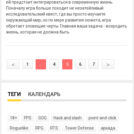
ей предстоит интегрироваться в современную жизнь.
Поначалу игра больше походит не незатейливый
исследовательский квест, где вы просто изучаете
окружающий мир, но по мере развития сюжета, игра
обретает зловещие черты. Главная ваша задача - возродить
жизнь, которая не должна быть
<
>
1
...
4
5
6
7
ТЕГИ
КАЛЕНДАРЬ
18+
FPS
GOG
Hack and slash
point-and-click
Roguelike
RPG
RTS
Tower Defense
аркада