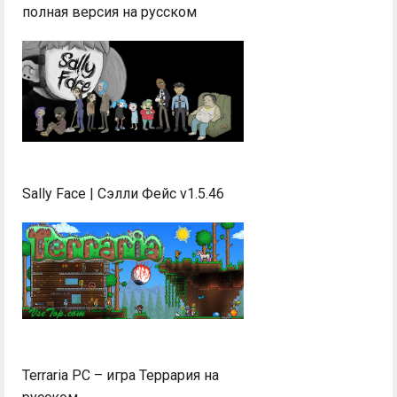
полная версия на русском
Sally Face | Сэлли Фейс v1.5.46
Terraria PC – игра Террария на