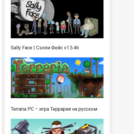
Sally Face | Сэлли Фейс v1.5.46
Terraria PC – игра Террария на русском