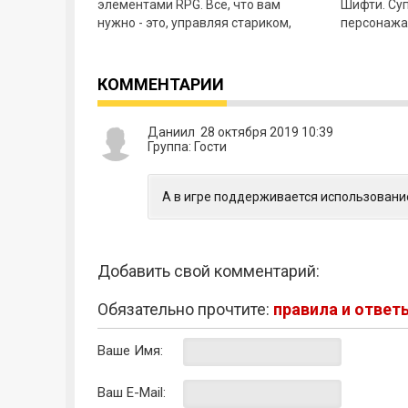
элементами RPG. Все, что вам
Шифти. Су
нужно - это, управляя стариком,
персонажа 
внешне напоминающим
он может 
мифологического персонажа
на неболь
Зевса,
КОММЕНТАРИИ
Даниил 28 октября 2019 10:39
Группа: Гости
А в игре поддерживается использован
Добавить свой комментарий:
Обязательно прочтите:
правила и ответ
Ваше Имя:
Ваш E-Mail: