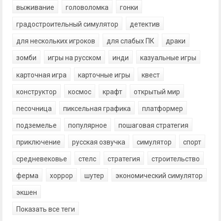
выживание
головоломка
гонки
градостроительный симулятор
детектив
для нескольких игроков
для слабых ПК
драки
зомби
игры на русском
инди
казуальные игры
карточная игра
карточные игры
квест
конструктор
космос
крафт
открытый мир
песочница
пиксельная графика
платформер
подземелье
популярное
пошаговая стратегия
приключение
русская озвучка
симулятор
спорт
средневековье
стелс
стратегия
строительство
ферма
хоррор
шутер
экономический симулятор
экшен
Показать все теги