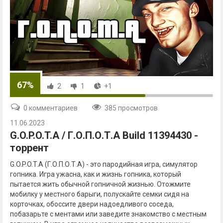
67%
2
1
+1
0 комментариев
385 просмотров
11.06.2023
G.O.P.O.T.A / Г.О.П.О.Т.А Build 11394430 -
торрент
G.O.P.O.T.A (Г.О.П.О.Т.А) - это пародийная игра, симулятор
гопника. Игра ужасна, как и жизнь гопника, который
пытается жить обычной гопничной жизнью. Отожмите
мобилку у местного барыги, полускайте семки сидя на
корточках, обоссите двери надоедливого соседа,
побазарьте с ментами или заведите знакомство с местным