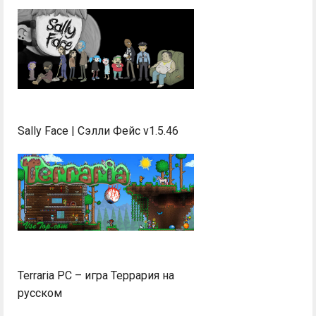
Sally Face | Сэлли Фейс v1.5.46
Terraria PC – игра Террария на
русском