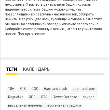
некроманта. У вас есть центральная башня, которая
наделяет вас силами (башню можно улучшить),
позволяющими из различных частей-костей, собирать
нежить. Две руки, две ноги, туловище и голова. Разместите
эти части на сатанинской звезде и оживите своего война.
Собирайте самую различную нежить, чтобы та уничтожала
врагов. Правда, у вас есть
ТЕГИ
КАЛЕНДАРЬ
18+
FPS
GOG
Hack and slash
point-and-click
Roguelike
RPG
RTS
Tower Defense
аркада
визуальная новелла
воксельная графика