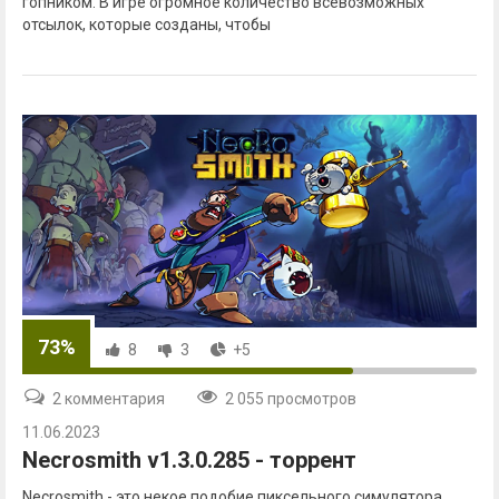
гопником. В игре огромное количество всевозможных
отсылок, которые созданы, чтобы
73%
8
3
+5
2 комментария
2 055 просмотров
11.06.2023
Necrosmith v1.3.0.285 - торрент
Necrosmith - это некое подобие пиксельного симулятора