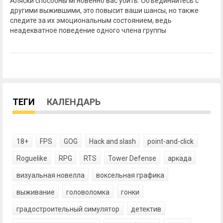
Аляски способны мгновенно вас убить. Объединяйтесь с
другими выжившими, это повысит ваши шансы, но также
следите за их эмоциональным состоянием, ведь
неадекватное поведение одного члена группы
ТЕГИ
КАЛЕНДАРЬ
18+
FPS
GOG
Hack and slash
point-and-click
Roguelike
RPG
RTS
Tower Defense
аркада
визуальная новелла
воксельная графика
выживание
головоломка
гонки
градостроительный симулятор
детектив