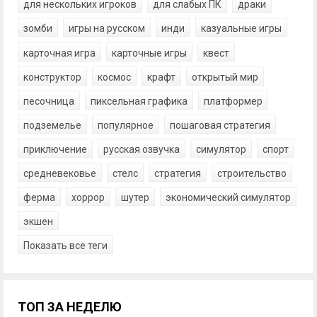
для нескольких игроков
для слабых ПК
драки
зомби
игры на русском
инди
казуальные игры
карточная игра
карточные игры
квест
конструктор
космос
крафт
открытый мир
песочница
пиксельная графика
платформер
подземелье
популярное
пошаговая стратегия
приключение
русская озвучка
симулятор
спорт
средневековье
стелс
стратегия
строительство
ферма
хоррор
шутер
экономический симулятор
экшен
Показать все теги
ТОП ЗА НЕДЕЛЮ