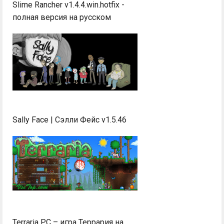
Slime Rancher v1.4.4.win.hotfix -
полная версия на русском
Sally Face | Сэлли Фейс v1.5.46
Terraria PC – игра Террария на