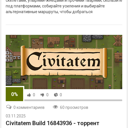
скелетами, упырями‑жнецами и прочими тварями; скользите
под платформами, собирайте усиления и выбирайте
альтернативные маршруты, чтобы добраться
0%
0
0
0
0 комментариев
60 просмотров
03.11.2025
Civitatem Build 16843936 - торрент