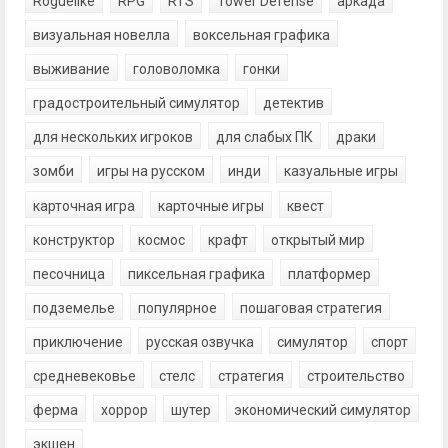
Roguelike
RPG
RTS
Tower Defense
аркада
визуальная новелла
воксельная графика
выживание
головоломка
гонки
градостроительный симулятор
детектив
для нескольких игроков
для слабых ПК
драки
зомби
игры на русском
инди
казуальные игры
карточная игра
карточные игры
квест
конструктор
космос
крафт
открытый мир
песочница
пиксельная графика
платформер
подземелье
популярное
пошаговая стратегия
приключение
русская озвучка
симулятор
спорт
средневековье
стелс
стратегия
строительство
ферма
хоррор
шутер
экономический симулятор
экшен