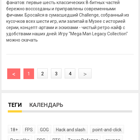
фанатов: первые шесть классических 8‑битных частей
бережно воссозданы и приправлены современными
фичами. Бросайся в сумасшедший Challenge, собранный из
кусочков всех шести игр, или залипай в Музее с историей
серии, концепт‑артами и эскизами - чистый ретро‑кайф с
удобствами наших дней. Игру "Mega Man Legacy Collection"
можно скачать
<
>
1
2
3
4
ТЕГИ
КАЛЕНДАРЬ
18+
FPS
GOG
Hack and slash
point-and-click