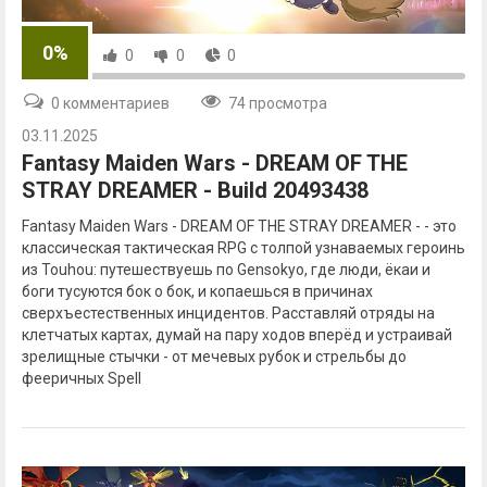
0%
0
0
0
0 комментариев
74 просмотра
03.11.2025
Fantasy Maiden Wars - DREAM OF THE
STRAY DREAMER - Build 20493438
Fantasy Maiden Wars - DREAM OF THE STRAY DREAMER - - это
классическая тактическая RPG с толпой узнаваемых героинь
из Touhou: путешествуешь по Gensokyo, где люди, ёкаи и
боги тусуются бок о бок, и копаешься в причинах
сверхъестественных инцидентов. Расставляй отряды на
клетчатых картах, думай на пару ходов вперёд и устраивай
зрелищные стычки - от мечевых рубок и стрельбы до
фееричных Spell