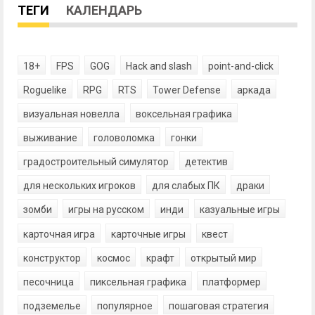
ТЕГИ
КАЛЕНДАРЬ
18+
FPS
GOG
Hack and slash
point-and-click
Roguelike
RPG
RTS
Tower Defense
аркада
визуальная новелла
воксельная графика
выживание
головоломка
гонки
градостроительный симулятор
детектив
для нескольких игроков
для слабых ПК
драки
зомби
игры на русском
инди
казуальные игры
карточная игра
карточные игры
квест
конструктор
космос
крафт
открытый мир
песочница
пиксельная графика
платформер
подземелье
популярное
пошаговая стратегия