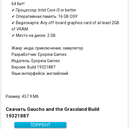
64 бит!
✔ Процессор: Intel Core i3 or better
✔ Оперативная память: 16 GB ОЗУ
✔ Видеокарта: Any off-board graphics card of at least 2GB
of VRAM
✔ Место на диске: 2 GB
Жанр: инди, приключение, симулятор
Разработчик: Epopeia Games
Издатель: Epopeia Games
Версия: Build 19321887
Язык интерфейса: английский
Размер: 457.9 Мб
Скачать Gaucho and the Grassland Build
19321887
ТОРРЕНТ
457.9 Мб
Скачать