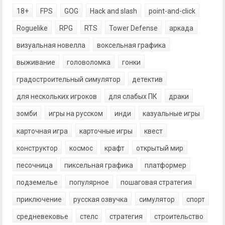
18+
FPS
GOG
Hack and slash
point-and-click
Roguelike
RPG
RTS
Tower Defense
аркада
визуальная новелла
воксельная графика
выживание
головоломка
гонки
градостроительный симулятор
детектив
для нескольких игроков
для слабых ПК
драки
зомби
игры на русском
инди
казуальные игры
карточная игра
карточные игры
квест
конструктор
космос
крафт
открытый мир
песочница
пиксельная графика
платформер
подземелье
популярное
пошаговая стратегия
приключение
русская озвучка
симулятор
спорт
средневековье
стелс
стратегия
строительство