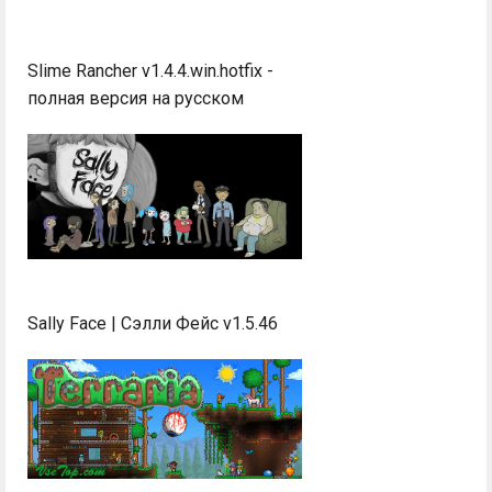
Slime Rancher v1.4.4.win.hotfix -
полная версия на русском
Sally Face | Сэлли Фейс v1.5.46