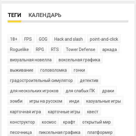
ТЕГИ
КАЛЕНДАРЬ
18+
FPS
GOG
Hack and slash
point-and-click
Roguelike
RPG
RTS
Tower Defense
аркада
визуальная новелла
воксельная графика
выживание
головоломка
гонки
градостроительный симулятор
детектив
для нескольких игроков
для слабых ПК
драки
зомби
игры на русском
инди
казуальные игры
карточная игра
карточные игры
квест
конструктор
космос
крафт
открытый мир
песочница
пиксельная графика
платформер