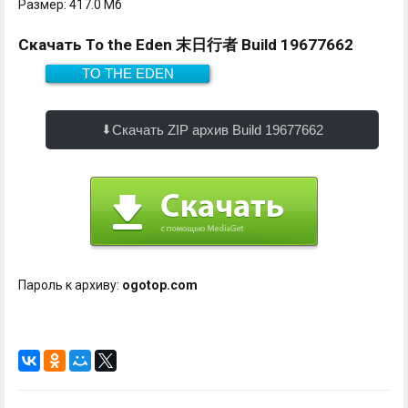
Размер: 417.0 Мб
Скачать To the Eden 末日行者 Build 19677662
TO THE EDEN
417.0 Мб
Скачать
Скачать ZIP архив Build 19677662
Пароль к архиву:
ogotop.com