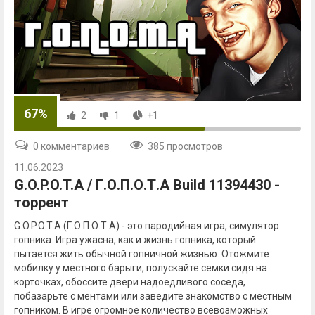
67%
2
1
+1
0 комментариев
385 просмотров
11.06.2023
G.O.P.O.T.A / Г.О.П.О.Т.А Build 11394430 -
торрент
G.O.P.O.T.A (Г.О.П.О.Т.А) - это пародийная игра, симулятор
гопника. Игра ужасна, как и жизнь гопника, который
пытается жить обычной гопничной жизнью. Отожмите
мобилку у местного барыги, полускайте семки сидя на
корточках, обоссите двери надоедливого соседа,
побазарьте с ментами или заведите знакомство с местным
гопником. В игре огромное количество всевозможных