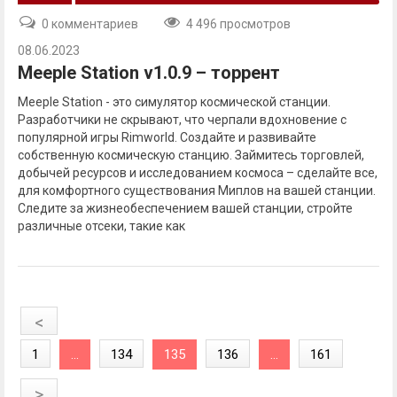
0 комментариев
4 496 просмотров
08.06.2023
Meeple Station v1.0.9 – торрент
Meeple Station - это симулятор космической станции.
Разработчики не скрывают, что черпали вдохновение с
популярной игры Rimworld. Создайте и развивайте
собственную космическую станцию. Займитесь торговлей,
добычей ресурсов и исследованием космоса – сделайте все,
для комфортного существования Миплов на вашей станции.
Следите за жизнеобеспечением вашей станции, стройте
различные отсеки, такие как
<
1
...
134
135
136
...
161
>