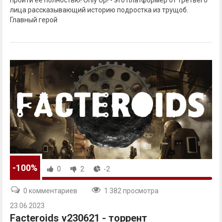
пройти ее полностью! Only Up! - это платформер от третьего
лица рассказывающий историю подростка из трущоб.
Главный герой
-100%
0
2
-2
0 комментариев
1 382 просмотра
23.06.2023
Facteroids v230621 - торрент