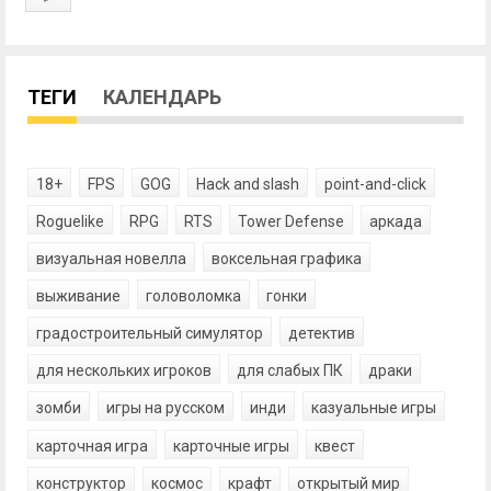
ТЕГИ
КАЛЕНДАРЬ
18+
FPS
GOG
Hack and slash
point-and-click
Roguelike
RPG
RTS
Tower Defense
аркада
визуальная новелла
воксельная графика
выживание
головоломка
гонки
градостроительный симулятор
детектив
для нескольких игроков
для слабых ПК
драки
зомби
игры на русском
инди
казуальные игры
карточная игра
карточные игры
квест
конструктор
космос
крафт
открытый мир