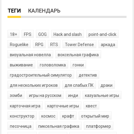
ТЕГИ
КАЛЕНДАРЬ
18+
FPS
GOG
Hack and slash
point-and-click
Roguelike
RPG
RTS
Tower Defense
аркада
визуальная новелла
воксельная графика
выживание
головоломка
гонки
градостроительный симулятор
детектив
для нескольких игроков
для слабых ПК
драки
зомби
игры на русском
инди
казуальные игры
карточная игра
карточные игры
квест
конструктор
космос
крафт
открытый мир
песочница
пиксельная графика
платформер