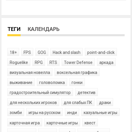
ТЕГИ
КАЛЕНДАРЬ
18+
FPS
GOG
Hack and slash
point-and-click
Roguelike
RPG
RTS
Tower Defense
аркада
визуальная новелла
воксельная графика
выживание
головоломка
гонки
градостроительный симулятор
детектив
для нескольких игроков
для слабых ПК
драки
зомби
игры на русском
инди
казуальные игры
карточная игра
карточные игры
квест