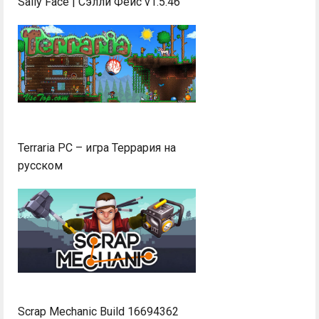
Sally Face | Сэлли Фейс v1.5.46
Terraria PC – игра Террария на
русском
Scrap Mechanic Build 16694362