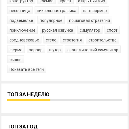
конструктор
космос
крафт
открытый мир
песочница
пиксельная графика
платформер
подземелье
популярное
пошаговая стратегия
приключение
русская озвучка
симулятор
спорт
средневековье
стелс
стратегия
строительство
ферма
хоррор
шутер
экономический симулятор
экшен
Показать все теги
ТОП ЗА НЕДЕЛЮ
ТОП ЗА ГОД