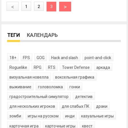
<
>
1
2
3
ТЕГИ
КАЛЕНДАРЬ
18+
FPS
GOG
Hack and slash
point-and-click
Roguelike
RPG
RTS
Tower Defense
аркада
визуальная новелла
воксельная графика
выживание
головоломка
гонки
градостроительный симулятор
детектив
для нескольких игроков
для слабых ПК
драки
зомби
игры на русском
инди
казуальные игры
карточная игра
карточные игры
квест