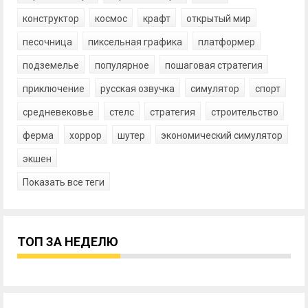
конструктор
космос
крафт
открытый мир
песочница
пиксельная графика
платформер
подземелье
популярное
пошаговая стратегия
приключение
русская озвучка
симулятор
спорт
средневековье
стелс
стратегия
строительство
ферма
хоррор
шутер
экономический симулятор
экшен
Показать все теги
ТОП ЗА НЕДЕЛЮ