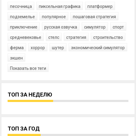
песочница
пиксельная графика
платформер
подземелье
популярное
пошаговая стратегия
приключение
русская озвучка
симулятор
спорт
средневековье
стелс
стратегия
строительство
ферма
хоррор
шутер
экономический симулятор
экшен
Показать все теги
ТОП ЗА НЕДЕЛЮ
ТОП ЗА ГОД