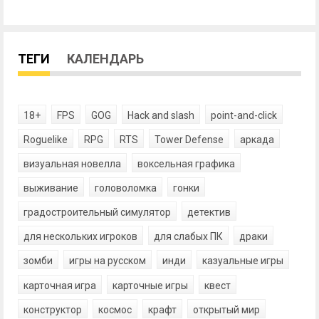
ТЕГИ
КАЛЕНДАРЬ
18+
FPS
GOG
Hack and slash
point-and-click
Roguelike
RPG
RTS
Tower Defense
аркада
визуальная новелла
воксельная графика
выживание
головоломка
гонки
градостроительный симулятор
детектив
для нескольких игроков
для слабых ПК
драки
зомби
игры на русском
инди
казуальные игры
карточная игра
карточные игры
квест
конструктор
космос
крафт
открытый мир