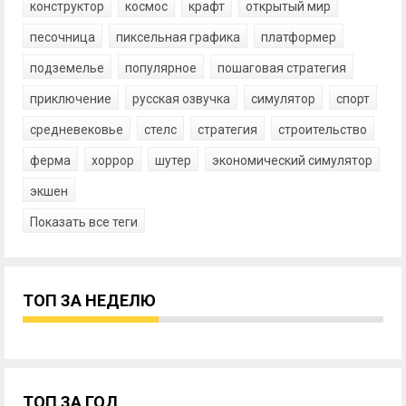
конструктор
космос
крафт
открытый мир
песочница
пиксельная графика
платформер
подземелье
популярное
пошаговая стратегия
приключение
русская озвучка
симулятор
спорт
средневековье
стелс
стратегия
строительство
ферма
хоррор
шутер
экономический симулятор
экшен
Показать все теги
ТОП ЗА НЕДЕЛЮ
ТОП ЗА ГОД