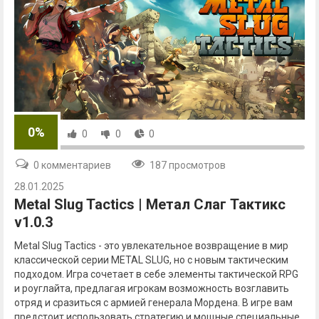
0%
0
0
0
0 комментариев
187 просмотров
28.01.2025
Metal Slug Tactics | Метал Слаг Тактикс
v1.0.3
Metal Slug Tactics - это увлекательное возвращение в мир
классической серии METAL SLUG, но с новым тактическим
подходом. Игра сочетает в себе элементы тактической RPG
и роуглайта, предлагая игрокам возможность возглавить
отряд и сразиться с армией генерала Мордена. В игре вам
предстоит использовать стратегию и мощные специальные