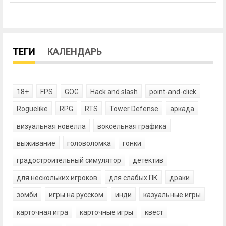
ТЕГИ
КАЛЕНДАРЬ
18+
FPS
GOG
Hack and slash
point-and-click
Roguelike
RPG
RTS
Tower Defense
аркада
визуальная новелла
воксельная графика
выживание
головоломка
гонки
градостроительный симулятор
детектив
для нескольких игроков
для слабых ПК
драки
зомби
игры на русском
инди
казуальные игры
карточная игра
карточные игры
квест